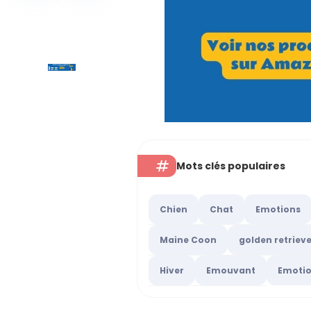
Mots clés populaires
Chien
Chat
Emotions
Maine Coon
golden retriev
Hiver
Emouvant
Emoti