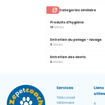
Categories similaire
Produits d’hygiène
13
articles
Entretien du pelage - lavage
3
articles
Entretien des dents
2
articles
Services
Liens
utile
Téléconseil
Vétérinaire
A