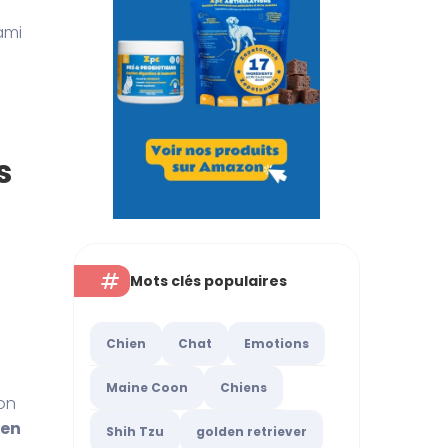
ami
s
Mots clés populaires
Chien
Chat
Emotions
Maine Coon
Chiens
on
ien
Shih Tzu
golden retriever