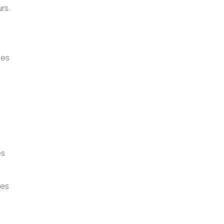
rs.
ces
es
des