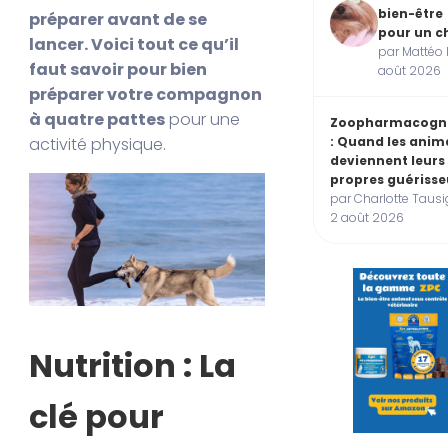
bien-être
préparer avant de se
pour un c
lancer. Voici tout ce qu’il
par Mattéo 
faut savoir pour bien
août 2026
préparer votre compagnon
à quatre pattes
pour une
Zoopharmacogn
activité physique.
: Quand les ani
deviennent leurs
propres guérisse
par Charlotte Tausi
2 août 2026
Nutrition : La
clé pour