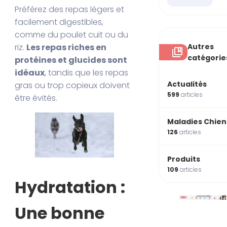
Préférez des repas légers et
facilement digestibles,
comme du poulet cuit ou du
Autres
riz.
Les repas riches en
catégorie
protéines et glucides sont
idéaux
, tandis que les repas
Actualités
gras ou trop copieux doivent
599
articles
être évités.
Maladies Chien
126
articles
Produits
109
articles
Hydratation :
Une bonne