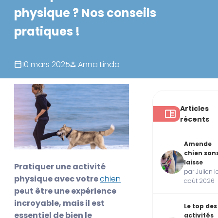
physique ? Nos conseils
pratiques !
10 mars 2025
Anna Lindo
Articles
récents
Amende
chien san
laisse
Pratiquer une activité
par Julien l
physique avec votre
chien
août 2026
peut être une expérience
incroyable, mais il est
Le top des
essentiel de bien le
activités