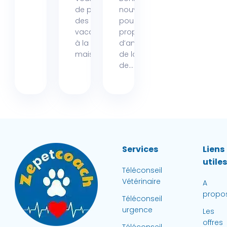
de passer
nouvelle
des
pour les
vacances
propriétaires
à la mer,
d’animaux
mais...
de la région
de...
Services
Liens
utile
Téléconseil
Vétérinaire
A
propo
Téléconseil
urgence
Les
offres