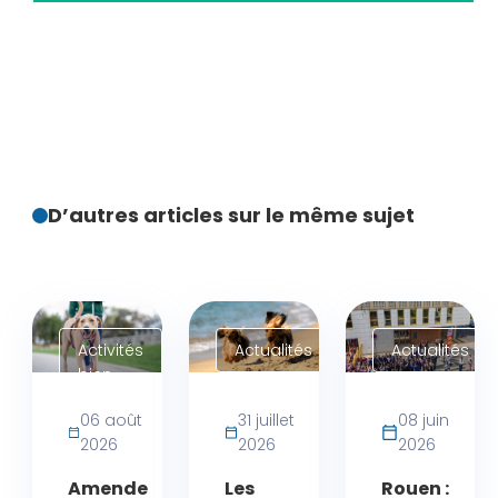
D’autres articles sur le même sujet
Activités
Actualités
Actualités
bien-
être
06 août
31 juillet
08 juin
chien
2026
2026
2026
Amende
Les
Rouen :