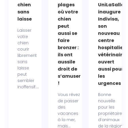
chien
plages
UniLaSalle
sans
où votre
inaugure
laisse
chien
Indivisa,
peut
son
Laisser
aussi se
nouveau
votre
faire
centre
chien
bronzer :
hospitalier
courir
ils ont
vétérinaire
librement
aussile
ouvert
sans
laisse
droit de
aussi pour
peut
s’amuser
les
sembler
!
urgences
inoffensif....
Vous rêvez
Bonne
de passer
nouvelle
des
pour les
vacances
propriétaires
à la mer,
d’animaux
mais...
de la région