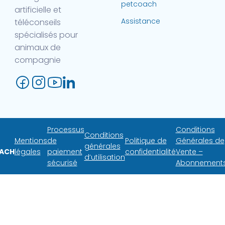
petcoach
artificielle et
Assistance
téléconseils
spécialisés pour
animaux de
compagnie
Processus
Conditions
Conditions
Mentions
de
Politique de
Générales de
générales
ACH
légales
paiement
confidentialité
Vente –
d’utilisation
sécurisé
Abonnement