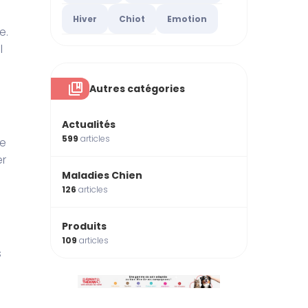
Hiver
Chiot
Emotion
e.
l
Autres catégories
Actualités
599
articles
ée
er
Maladies Chien
126
articles
Produits
109
articles
s