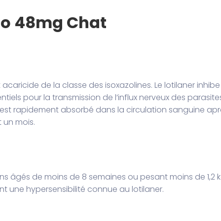
lio 48mg Chat
 acaricide de la classe des isoxazolines. Le lotilaner inhibe
els pour la transmission de l’influx nerveux des parasites
io est rapidement absorbé dans la circulation sanguine ap
t un mois.
tons âgés de moins de 8 semaines ou pesant moins de 1,2 kg.
t une hypersensibilité connue au lotilaner.