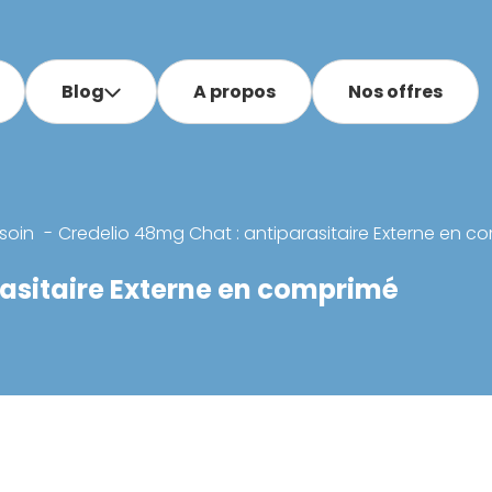
Blog
A propos
Nos offres
soin
Credelio 48mg Chat : antiparasitaire Externe en c
rasitaire Externe en comprimé