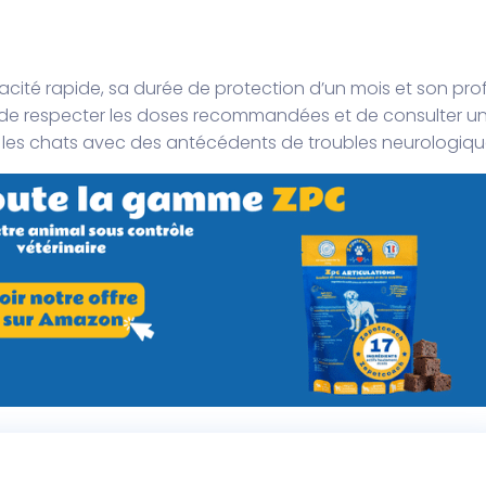
cité rapide, sa durée de protection d’un mois et son profi
ce de respecter les doses recommandées et de consulter u
 les chats avec des antécédents de troubles neurologiqu