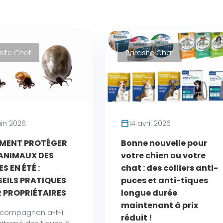
site Chat
Parasite Chat
uin 2026
14 avril 2026
MENT PROTÉGER
Bonne nouvelle pour
ANIMAUX DES
votre chien ou votre
S EN ÉTÉ :
chat : des colliers anti-
EILS PRATIQUES
puces et anti-tiques
 PROPRIÉTAIRES
longue durée
maintenant à prix
 compagnon a-t-il
réduit !