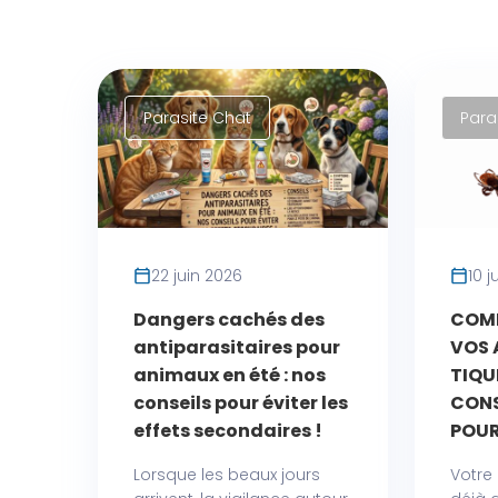
Parasite Chat
Para
22 juin 2026
10 j
Dangers cachés des
COM
antiparasitaires pour
VOS 
animaux en été : nos
TIQUE
conseils pour éviter les
CONS
effets secondaires !
POUR
Lorsque les beaux jours
Votre