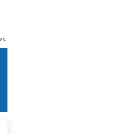
l
n
es.