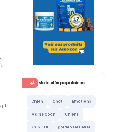
 les
,
rès
Mots clés populaires
Chien
Chat
Emotions
 Il
Maine Coon
Chiens
Shih Tzu
golden retriever