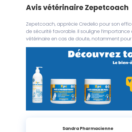
Avis vétérinaire Zepetcoach
Zepetcoach, apprécie Credelio pour son effica
de sécurité favorable. Il souligne l’importan
vétérinaire en cas de doute, notamment pour
Sandra Pharmacienne