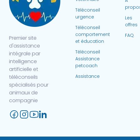
A
propo
Téléconseil
urgence
Les
offres
Téléconseil
comportement
FAQ
Premier site
et éducation
d'assistance
Téléconseil
intégrale par
Assistance
intelligence
petcoach
artificielle et
Assistance
téléconseils
spécialisés pour
animaux de
compagnie