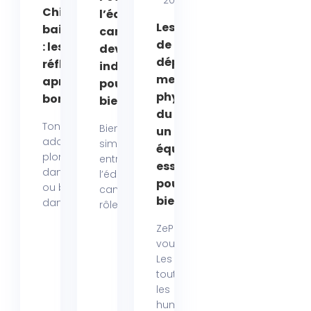
Chien &
l’éducateur
Les besoins
baignades
canin est
de
: les bons
devenu
dépense
réflexes
indispensable
mentale et
après un
pour un chien
physique
bon bain !
bien adapté
du chien :
Ton chien
Bien plus qu’un
un
adore
simple
équilibre
plonger
entraîneur,
essentiel
dans la mer
l’éducateur
pour son
ou barboter
canin joue un
bien-être
dans...
rôle...
ZePetCoach
vous dit tout
Les chiens,
tout comme
les
humains,...