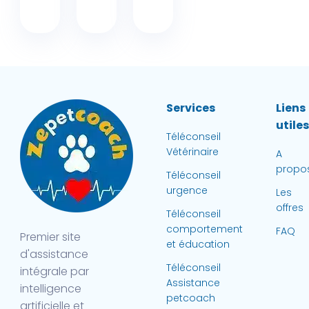
Services
Liens
utile
Téléconseil
Vétérinaire
A
propo
Téléconseil
urgence
Les
offres
Téléconseil
comportement
FAQ
Premier site
et éducation
d'assistance
Téléconseil
intégrale par
Assistance
intelligence
petcoach
artificielle et