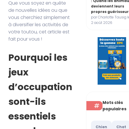
: Quand les anima
Que vous soyez en quête
deviennent leurs
de nouvelles idées ou que
propres guérisseur
vous cherchiez simplement
par Charlotte Tausig l
2 août 2026
à diversifier les activités de
votre toutou, cet article est
fait pour vous !
Pourquoi les
jeux
d’occupation
sont-ils
Mots clés
populaires
essentiels
Chien
Chat