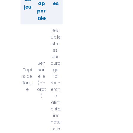
ap
es
jeu
por
tée
Réd
uit le
stre
ss,
enc
Sen
oura
Tapi
sori
ge
s de
elle
la
fouill
(od
rech
e
orat
erch
)
e
alim
enta
ire
natu
relle