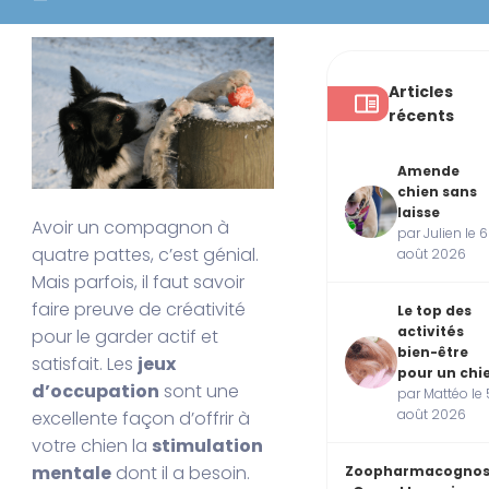
Articles
récents
Amende
chien sans
laisse
Avoir un compagnon à
par Julien le 6
quatre pattes, c’est génial.
août 2026
Mais parfois, il faut savoir
faire preuve de créativité
Le top des
activités
pour le garder actif et
bien-être
satisfait. Les
jeux
pour un chi
d’occupation
sont une
par Mattéo le 
août 2026
excellente façon d’offrir à
votre chien la
stimulation
mentale
dont il a besoin.
Zoopharmacognos