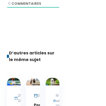
0
COMMENTAIRES
D’autres articles sur
le même sujet
Activités
Activités
Activités
chien
chien
bien-
25 juillet
07 mai 2025
19
être
2026
septembre
chien
Pourquoi
2024