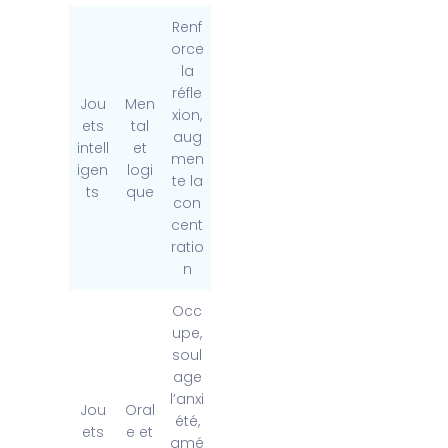
Renf
orce
la
réfle
Jou
Men
xion,
ets
tal
aug
intell
et
men
igen
logi
te la
ts
que
con
cent
ratio
n
Occ
upe,
soul
age
l’anxi
Jou
Oral
été,
ets
e et
amé