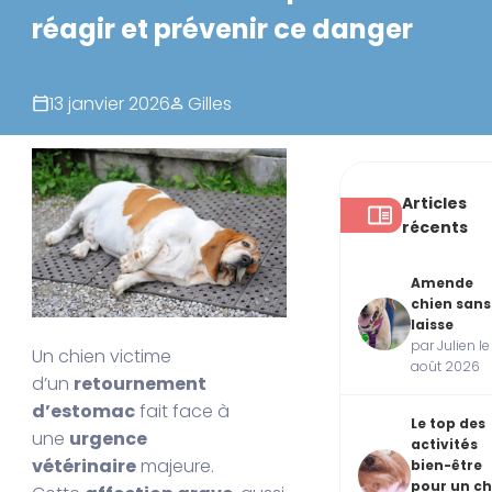
réagir et prévenir ce danger
13 janvier 2026
Gilles
Articles
récents
Amende
chien sans
laisse
par Julien le
Un chien victime
août 2026
d’un
retournement
d’estomac
fait face à
Le top des
une
urgence
activités
vétérinaire
majeure.
bien-être
pour un ch