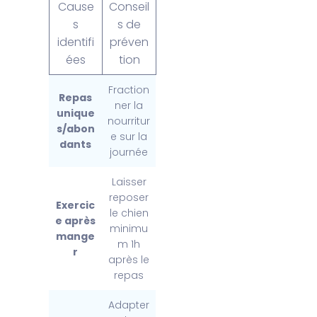
Cause
Conseil
s
s de
identifi
préven
ées
tion
Fraction
Repas
ner la
unique
nourritur
s/abon
e sur la
dants
journée
Laisser
reposer
Exercic
le chien
e après
minimu
mange
m 1h
r
après le
repas
Adapter