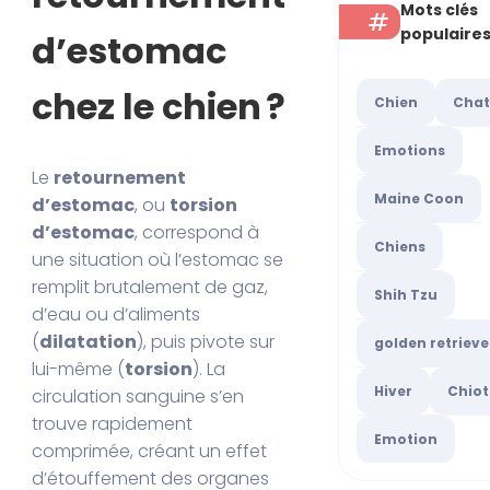
Mots clés
populaire
d’estomac
chez le chien ?
Chien
Cha
Emotions
Le
retournement
Maine Coon
d’estomac
, ou
torsion
d’estomac
, correspond à
Chiens
une situation où l’estomac se
remplit brutalement de gaz,
Shih Tzu
d’eau ou d’aliments
(
dilatation
), puis pivote sur
golden retrieve
lui-même (
torsion
). La
Hiver
Chiot
circulation sanguine s’en
trouve rapidement
Emotion
comprimée, créant un effet
d’étouffement des organes