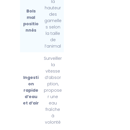
la
hauteur
Bols
des
mal
gamelle
positio
s selon
nnés
la taille
de
l’animal
Surveiller
la
vitesse
Ingesti
d’absor
on
ption,
rapide
propose
d’eau
r une
et d’air
eau
fraîche
à
volonté