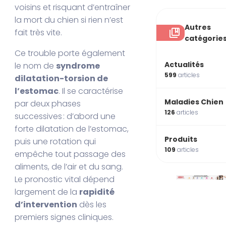
voisins et risquant d’entraîner
la mort du chien si rien n’est
Autres
fait très vite.
catégorie
Ce trouble porte également
Actualités
le nom de
syndrome
599
articles
dilatation-torsion de
l’estomac
. Il se caractérise
Maladies Chien
par deux phases
126
articles
successives : d’abord une
forte dilatation de l’estomac,
Produits
puis une rotation qui
109
articles
empêche tout passage des
aliments, de l’air et du sang.
Le pronostic vital dépend
largement de la
rapidité
d’intervention
dès les
premiers signes cliniques.