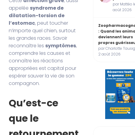
Cette
affection grave
, aussi
par Mattéo l
appelée
syndrome de
août 2026
dilatation-torsion de
l’estomac
, peut toucher
Zoopharmacogno
n’importe quel chien, surtout
: Quand les anim
deviennent leurs
les grandes races. Savoir
propres guérisse
reconnaître les
symptômes
,
par Charlotte Tausig
comprendre les causes et
2 août 2026
connaître les réactions
appropriées est capital pour
espérer sauver la vie de son
compagnon.
Qu’est-ce
que le
retournement