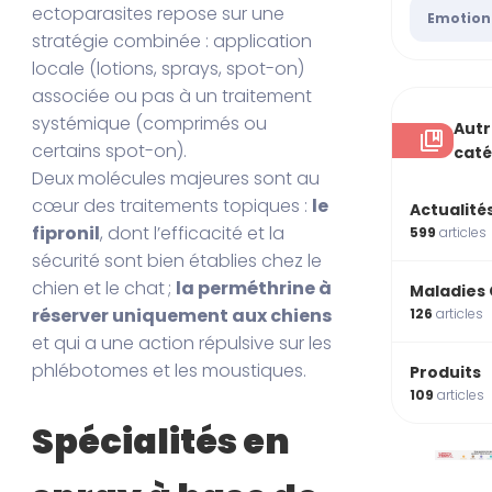
ectoparasites repose sur une
Emotion
stratégie combinée : application
locale (lotions, sprays, spot-on)
associée ou pas à un traitement
systémique (comprimés ou
Autr
certains spot-on).
caté
Deux molécules majeures sont au
cœur des traitements topiques :
le
Actualité
fipronil
, dont l’efficacité et la
599
articles
sécurité sont bien établies chez le
chien et le chat ;
la perméthrine à
Maladies
réserver uniquement aux chiens
126
articles
et qui a une action répulsive sur les
phlébotomes et les moustiques.
Produits
109
articles
Spécialités en