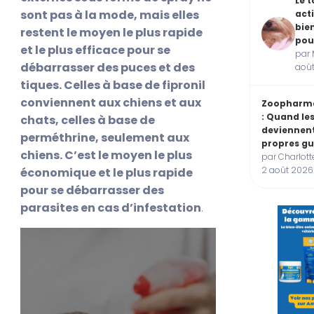
Le t
sont pas à la mode, mais elles
acti
bie
restent le moyen le plus rapide
pou
et le plus efficace pour se
par 
débarrasser des puces et des
aoû
tiques. Celles à base de fipronil
conviennent aux chiens et aux
Zoopharm
: Quand le
chats, celles à base de
deviennent
perméthrine, seulement aux
propres gu
chiens. C’est le moyen le plus
par Charlott
2 août 2026
économique et le plus rapide
pour se débarrasser des
parasites en cas d’infestation
.