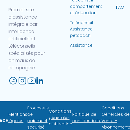
Téléconseil
comportement
FAQ
Premier site
et éducation
d'assistance
Téléconseil
intégrale par
Assistance
intelligence
petcoach
artificielle et
Assistance
téléconseils
spécialisés pour
animaux de
compagnie
Processus
Conditions
Conditions
Mentions
de
Politique de
Générales de
générales
ACH
légales
paiement
confidentialité
Vente –
d’utilisation
sécurisé
Abonnement