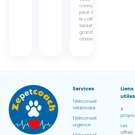
connaissez
peut-être déjà
le collier
Seresto, ce
grand
classique...
Services
Liens
utile
Téléconseil
Vétérinaire
A
propo
Téléconseil
urgence
Les
offres