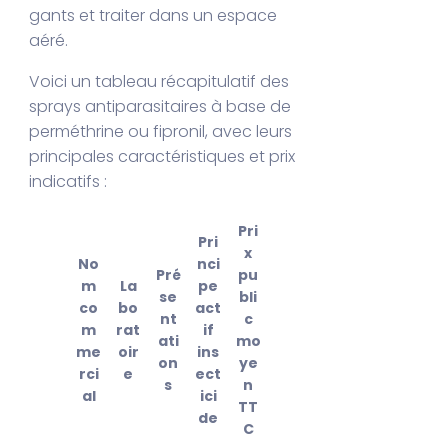
gants et traiter dans un espace
aéré.
Voici un tableau récapitulatif des
sprays antiparasitaires à base de
perméthrine ou fipronil, avec leurs
principales caractéristiques et prix
indicatifs :
Pri
Pri
x
No
nci
Pré
pu
m
La
pe
se
bli
co
bo
act
nt
c
m
rat
if
ati
mo
me
oir
ins
on
ye
rci
e
ect
s
n
al
ici
TT
de
C