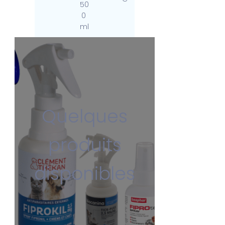
50
0
ml
Quelques
produits
disponibles