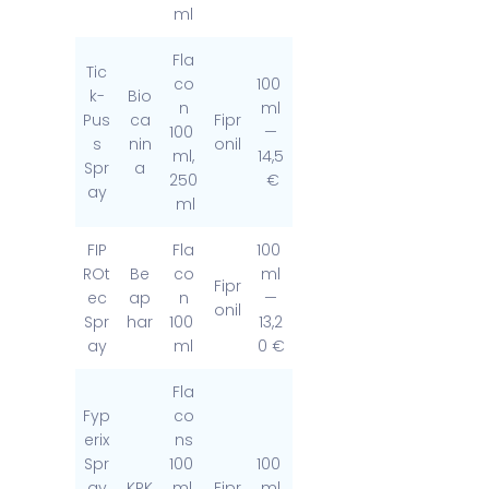
ml
Fla
Tic
co
100
k-
Bio
n
ml
Pus
ca
Fipr
100
—
s
nin
onil
ml,
14,5
Spr
a
250
€
ay
ml
FIP
Fla
100
ROt
Be
co
ml
Fipr
ec
ap
n
—
onil
Spr
har
100
13,2
ay
ml
0 €
Fla
Fyp
co
erix
ns
Spr
100
100
ay
KRK
ml,
Fipr
ml