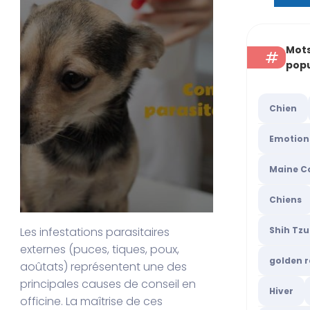
Mots
popu
Chien
Emotion
Maine C
Chiens
Les infestations parasitaires
Shih Tzu
externes (puces, tiques, poux,
golden r
aoûtats) représentent une des
principales causes de conseil en
Hiver
officine. La maîtrise de ces