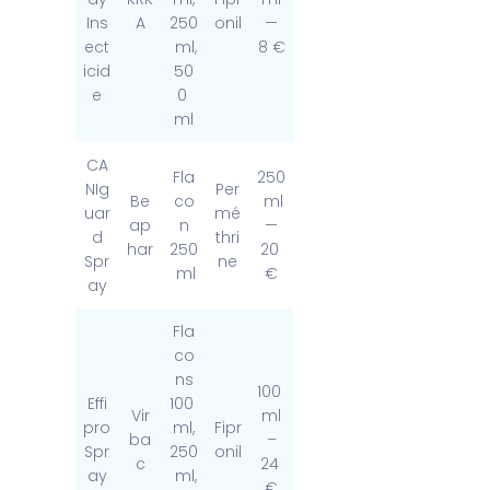
Ins
A
250
onil
—
ect
ml,
8 €
icid
50
e
0
ml
CA
Fla
250
NIg
Per
Be
co
ml
uar
mé
ap
n
—
d
thri
har
250
20
Spr
ne
ml
€
ay
Fla
co
ns
100
Effi
100
Vir
ml
pro
ml,
Fipr
ba
–
Spr
250
onil
c
24
ay
ml,
€