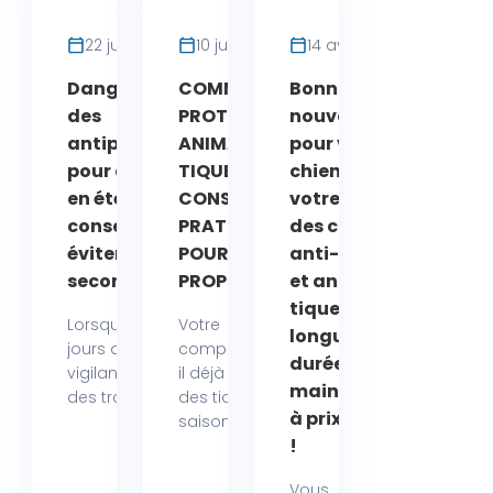
Parasite
Parasite
Parasite
Chat
Chat
Chat
22 juin 2026
10 juin 2026
14 avril 2026
Dangers cachés
COMMENT
Bonne
des
PROTÉGER VOS
nouvelle
antiparasitaires
ANIMAUX DES
pour votre
pour animaux
TIQUES EN ÉTÉ :
chien ou
en été : nos
CONSEILS
votre chat :
conseils pour
PRATIQUES
des colliers
éviter les effets
POUR
anti-puces
secondaires !
PROPRIÉTAIRES
et anti-
tiques
Lorsque les beaux
Votre
longue
jours arrivent, la
compagnon a-t-
durée
vigilance autour
il déjà attrapé
maintenant
des traitements...
des tiques à la
à prix réduit
saison...
!
Vous