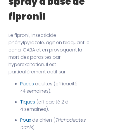
spray à base de
fipronil
Le fipronil, insecticide
phénylpyrazole, agit en bloquant le
canal GABA et en provoquant la
mort des parasites par
hyperexcitation. Il est
particulièrement actif sur :
Puces
adultes (efficacité
≥4 semaines).
Tiques
(efficacité 2 à
4 semaines).
Poux
de chien (
Trichodectes
canis
).