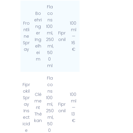
Fla
Bo
co
ehri
ns
Fro
100
ng
100
ntli
ml
er
ml,
Fipr
ne
—
Ing
250
onil
Spr
16
elh
ml,
ay
€
ei
50
m
0
ml
Fla
Fipr
co
okil
ns
Clé
100
Spr
100
me
ml
ay
ml,
Fipr
nt
—
Ins
250
onil
Thé
13
ect
ml,
kan
€
icid
50
e
0