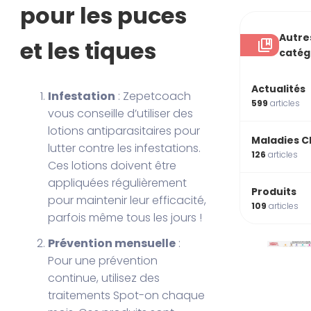
pour les puces
Autre
et les tiques
catég
Actualités
Infestation
: Zepetcoach
599
articles
vous conseille d’utiliser des
lotions antiparasitaires pour
Maladies C
lutter contre les infestations.
126
articles
Ces lotions doivent être
appliquées régulièrement
Produits
pour maintenir leur efficacité,
109
articles
parfois même tous les jours !
Prévention mensuelle
:
Pour une prévention
continue, utilisez des
traitements Spot-on chaque