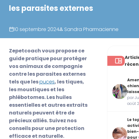
les parasites externes
10 septembre 2024
Sandra Pharmacienne
Zepetcoach vous propose ce
Articl
guide pratique pour protéger
récen
vos animaux de compagnie
contre les parasites externes
Ame
tels que les
puces
, les tiques,
chien
les moustiques et les
laiss
phlébotomes. Les huiles
par Ju
août 
essentielles et autres extraits
naturels peuvent être de
précieux alliés. Suivez nos
Le to
activ
conseils pour une protection
bien-
efficace et naturelle.
pour 