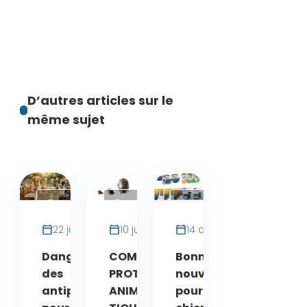
D’autres articles sur le
même sujet
Parasite
Parasite
Parasite
Chat
Chat
Chat
22 juin 2026
10 juin 2026
14 avril 2026
Dangers cachés
COMMENT
Bonne
des
PROTÉGER VOS
nouvelle
antiparasitaires
ANIMAUX DES
pour votre