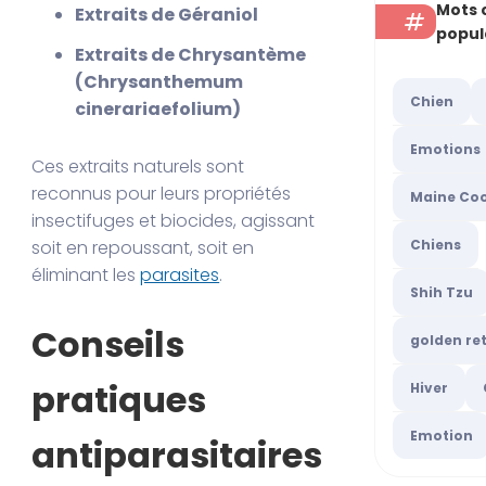
Mots 
Extraits de Géraniol
popul
Extraits de Chrysantème
(Chrysanthemum
Chien
cinerariaefolium)
Emotions
Ces extraits naturels sont
reconnus pour leurs propriétés
Maine Co
insectifuges et biocides, agissant
Chiens
soit en repoussant, soit en
éliminant les
parasites
.
Shih Tzu
Conseils
golden ret
pratiques
Hiver
Emotion
antiparasitaires