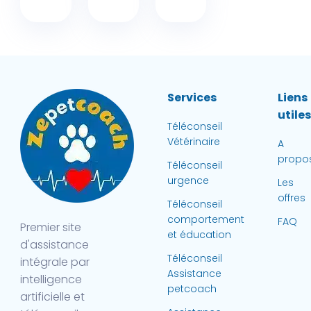
Services
Liens
utile
Téléconseil
Vétérinaire
A
propo
Téléconseil
urgence
Les
offres
Téléconseil
comportement
FAQ
Premier site
et éducation
d'assistance
Téléconseil
intégrale par
Assistance
intelligence
petcoach
artificielle et