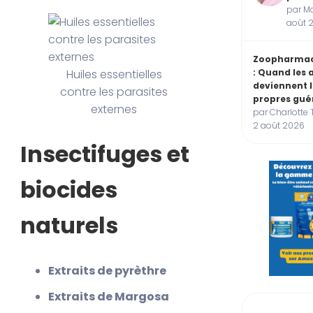
par Ma
août 
Zoopharmac
Huiles essentielles
: Quand les
deviennent 
contre les parasites
propres gué
externes
par Charlotte 
2 août 2026
Insectifuges et
biocides
naturels
Extraits de pyrèthre
Extraits de Margosa