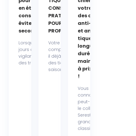
pour animaux
TIQUES EN ÉTÉ :
chien ou
en été : nos
CONSEILS
votre chat :
conseils pour
PRATIQUES
des colliers
éviter les effets
POUR
anti-puces
secondaires !
PROPRIÉTAIRES
et anti-
tiques
Lorsque les beaux
Votre
longue
jours arrivent, la
compagnon a-t-
durée
vigilance autour
il déjà attrapé
maintenant
des traitements...
des tiques à la
à prix réduit
saison...
!
Vous
connaissez
peut-être déjà
le collier
Seresto, ce
grand
classique...