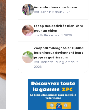
Amende chien sans laisse
par Julien le 6 août 2026
Le top des activités bien-être
pour un chien
par Mattéo le 5 août 2026
Zoopharmacognosie : Quand
les animaux deviennent leurs
propres guérisseurs
par Charlotte Tausig le 2 août
2026