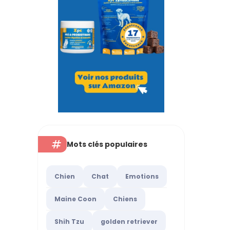
Mots clés populaires
Chien
Chat
Emotions
Maine Coon
Chiens
Shih Tzu
golden retriever