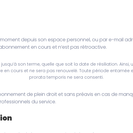
ut moment depuis son espace personnel, ou par e-mail a
 d’abonnement en cours et n’est pas rétroactive.
jusqu’à son terme, quelle que soit la date de résiliation. Ains
ire en cours et ne sera pas renouvelé. Toute période entamé
prorata temporis ne sera consenti.
n abonnement de plein droit et sans préavis en cas de ma
ofessionnels du service.
tion