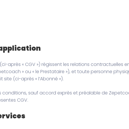
’application
i-après « CGV ») régissent les relations contractuelles en
tcoach » ou « le Prestataire »), et toute personne phys
site (ci-après « l’Abonné »).
tres conditions, sauf accord exprès et préalable de Zepe
ésentes CGV.
services