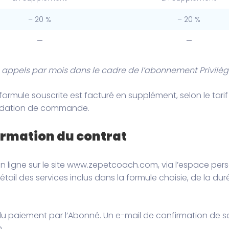
– 20 %
– 20 %
—
—
 4 appels par mois dans le cadre de l’abonnement Privilèg
ormule souscrite est facturé en supplément, selon le tarif
lidation de commande.
formation du contrat
 ligne sur le site www.zepetcoach.com, via l’espace pers
 détail des services inclus dans la formule choisie, de la
 du paiement par l’Abonné. Un e-mail de confirmation de so
.