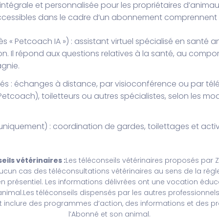
ntégrale et personnalisée pour les propriétaires d’anim
ces accessibles dans le cadre d’un abonnement comprennen
ès « Petcoach IA ») : assistant virtuel spécialisé en santé a
on. Il répond aux questions relatives à la santé, au comport
gnie.
més : échanges à distance, par visioconférence ou par tél
(Petcoach), toiletteurs ou autres spécialistes, selon les 
IP uniquement) : coordination de gardes, toilettages et act
ils vétérinaires :
Les téléconseils vétérinaires proposés par
n aucun cas des téléconsultations vétérinaires au sens de la rég
n présentiel. Les informations délivrées ont une vocation éducat
nimal.Les téléconseils dispensés par les autres professionnel
t inclure des programmes d’action, des informations et des pro
l’Abonné et son animal.