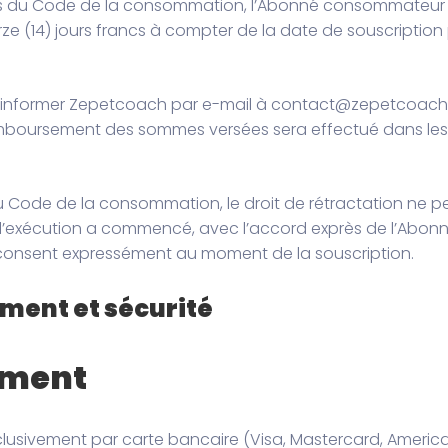
ants du Code de la consommation, l’Abonné consommateur 
ze (14) jours francs à compter de la date de souscription 
en informer Zepetcoach par e-mail à contact@zepetcoach
remboursement des sommes versées sera effectué dans les q
du Code de la consommation, le droit de rétractation ne pe
exécution a commencé, avec l’accord exprès de l’Abonné, 
 consent expressément au moment de la souscription.
ement et sécurité
lement
usivement par carte bancaire (Visa, Mastercard, America