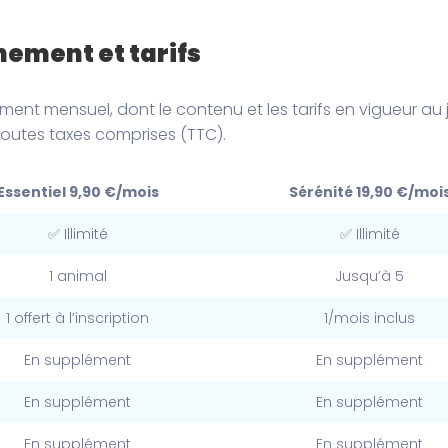
nement et tarifs
t mensuel, dont le contenu et les tarifs en vigueur au jo
 toutes taxes comprises (TTC).
Essentiel 9,90 €/mois
Sérénité 19,90 €/moi
✅ Illimité
✅ Illimité
1 animal
Jusqu’à 5
1 offert à l’inscription
1/mois inclus
En supplément
En supplément
En supplément
En supplément
En supplément
En supplément