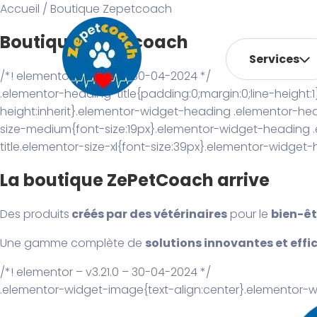
Accueil
/ Boutique Zepetcoach
Boutique Zepetcoach
Services
/*! elementor – v3.21.0 – 30-04-2024 */
.elementor-heading-title{padding:0;margin:0;line-height:1
height:inherit}.elementor-widget-heading .elementor-hea
size-medium{font-size:19px}.elementor-widget-heading .
title.elementor-size-xl{font-size:39px}.elementor-widget-
La boutique ZePetCoach arrive
Des produits
créés par des vétérinaires
pour le
bien-êt
Une gamme complète de
solutions innovantes et effi
/*! elementor – v3.21.0 – 30-04-2024 */
.elementor-widget-image{text-align:center}.elementor-w