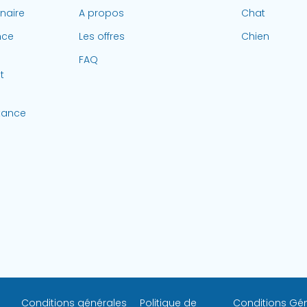
inaire
A propos
Chat
nce
Les offres
Chien
FAQ
t
stance
Conditions générales
Politique de
Conditions Gén