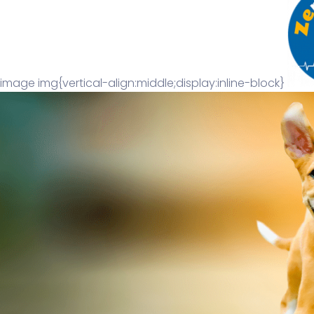
image img{vertical-align:middle;display:inline-block}