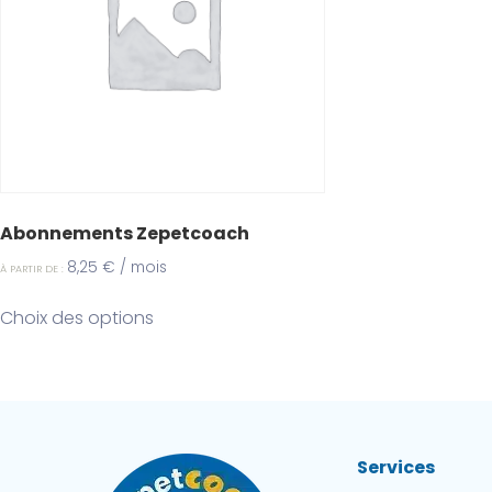
Abonnements Zepetcoach
8,25
€
/ mois
À PARTIR DE :
Ce
Choix des options
produit
a
plusieurs
variations.
Les
options
Services
peuvent