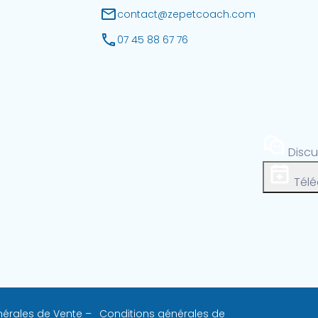
contact@zepetcoach.com
07 45 88 67 76
Disc
Télé
érales de Vente –
Conditions générales de