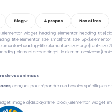
Blog
A propos
Nos offres
}.elementor-widget-heading .elementor-heading-title[class*
ding-title.elementor-size-small{font-size:15px}.element
elementor-heading-title.elementor-size-large{font-size
heading .elementor-heading-title.elementor-size-xxl{font-
re de vos animaux
.
caces
, conçues pour répondre aux besoins spécifiques 
idget-image a{display:inline-block}.elementor-widget-im