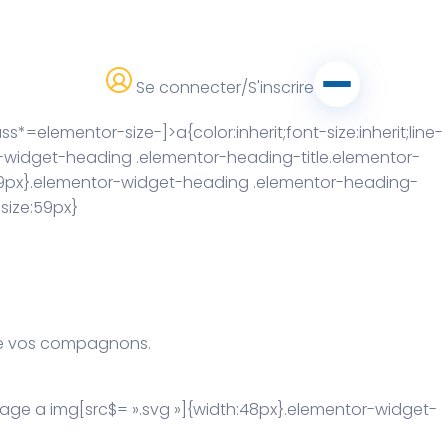
Se connecter/S'inscrire
=elementor-size-]>a{color:inherit;font-size:inherit;line-
or-widget-heading .elementor-heading-title.elementor-
:29px}.elementor-widget-heading .elementor-heading-
size:59px}
de vos compagnons.
age a img[src$= ».svg »]{width:48px}.elementor-widget-