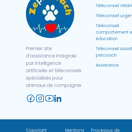
Téléconseil Vétér
être
choisies
Téléconseil urge
sur
Téléconseil
la
comportement e
page
éducation
du
Premier site
Téléconseil Assi
produit
petcoach
d'assistance intégrale
par intelligence
Assistance
artificielle et téléconseils
spécialisés pour
animaux de compagnie
Copyright
Mentions
Processus de