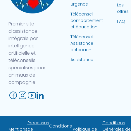
urgence
Les
offres
Téléconseil
comportement
FAQ
Premier site
et éducation
d'assistance
Téléconseil
intégrale par
Assistance
intelligence
petcoach
artificielle et
Assistance
téléconseils
spécialisés pour
animaux de
compagnie
Processus
Conditions
Conditions
Mentions
de
Politique de
Générales de