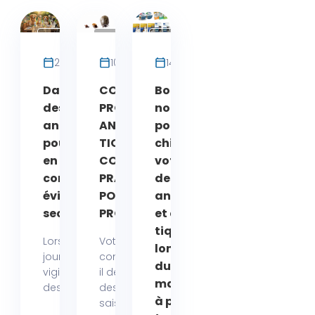
Parasite
Parasite
Parasite
Chat
Chat
Chat
22 juin 2026
10 juin 2026
14 avril 2026
Dangers cachés
COMMENT
Bonne
des
PROTÉGER VOS
nouvelle
antiparasitaires
ANIMAUX DES
pour votre
pour animaux
TIQUES EN ÉTÉ :
chien ou
en été : nos
CONSEILS
votre chat :
conseils pour
PRATIQUES
des colliers
éviter les effets
POUR
anti-puces
secondaires !
PROPRIÉTAIRES
et anti-
tiques
Lorsque les beaux
Votre
longue
jours arrivent, la
compagnon a-t-
durée
vigilance autour
il déjà attrapé
maintenant
des traitements...
des tiques à la
à prix réduit
saison...