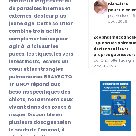
contre un large éventail
bien-être
de parasites internes et
pour un chie
externes, dès leur plus
par Mattéo le 5
août 2026
jeune âge. Cette solution
combine trois actifs
Zoopharmacognosi
complémentaires pour
: Quand les animau
agir à la fois sur les
deviennent leurs
puces, les tiques, les vers
propres guérisseurs
par Charlotte Tausig le
intestinaux, les vers du
2 août 2026
cœur et les strongles
pulmonaires. BRAVECTO
TriUNO® répond aux
besoins spécifiques des
chiots, notamment ceux
vivant dans des zones à
risque. Disponible en
plusieurs dosages selon
le poids de l’animal, il