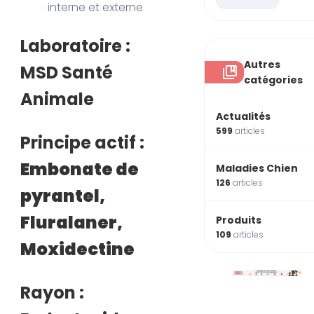
interne et externe
Laboratoire :
Autres
MSD Santé
catégories
Animale
Actualités
599
articles
Principe actif :
Embonate de
Maladies Chien
126
articles
pyrantel,
Fluralaner,
Produits
109
articles
Moxidectine
Rayon :