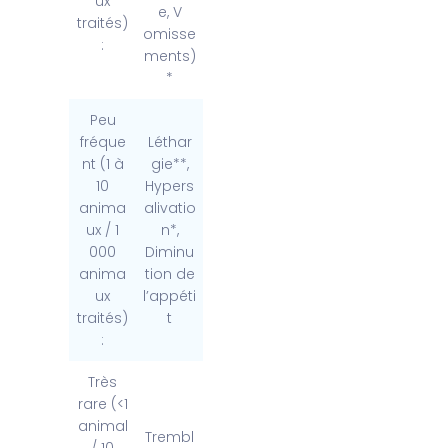
ux
e, V
traités)
omisse
:
ments)
*
Peu
fréque
Léthar
nt (1 à
gie**,
10
Hypers
anima
alivatio
ux / 1
n*,
000
Diminu
anima
tion de
ux
l’appéti
traités)
t
:
Très
rare (<1
animal
Trembl