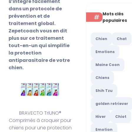
s’intègre facilement
dans un protocole de
Mots clés
prévention et de
populaires
traitement global.
Zepetcoach vous en dit
plus sur ce traitement
Chien
Chat
tout-en-un qui simplifie
Emotions
la protection
antiparasitaire de votre
Maine Coon
chien.
Chiens
Shih Tzu
golden retriever
BRAVECTO TriUNO®
Hiver
Chiot
Comprimés à croquer pour
chiens pour une protection
Emotion