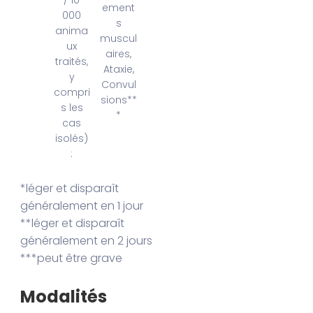
/ 10
ement
000
s
anima
muscul
ux
aires,
traités,
Ataxie,
y
Convul
compri
sions**
s les
*
cas
isolés)
:
*léger et disparaît
généralement en 1 jour
**léger et disparaît
généralement en 2 jours
***peut être grave
Modalités