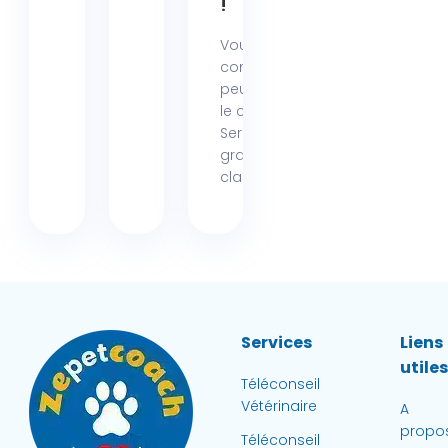
!
Vous
connaissez
peut-être déjà
le collier
Seresto, ce
grand
classique...
Services
Liens
utile
Téléconseil
Vétérinaire
A
propo
Téléconseil