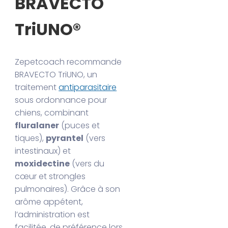
BRAVECTO
TriUNO®
Zepetcoach recommande
BRAVECTO TriUNO, un
traitement
antiparasitaire
sous ordonnance pour
chiens, combinant
fluralaner
(puces et
tiques),
pyrantel
(vers
intestinaux) et
moxidectine
(vers du
cœur et strongles
pulmonaires). Grâce à son
arôme appétent,
l’administration est
facilitée, de préférence lors