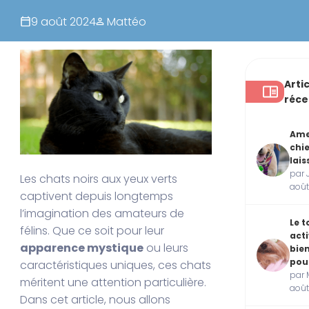
9 août 2024
Mattéo
Arti
réce
Am
chi
lais
par J
Les chats noirs aux yeux verts
aoû
captivent depuis longtemps
l’imagination des amateurs de
Le t
félins. Que ce soit pour leur
acti
apparence mystique
ou leurs
bie
pou
caractéristiques uniques, ces chats
par 
méritent une attention particulière.
août
Dans cet article, nous allons