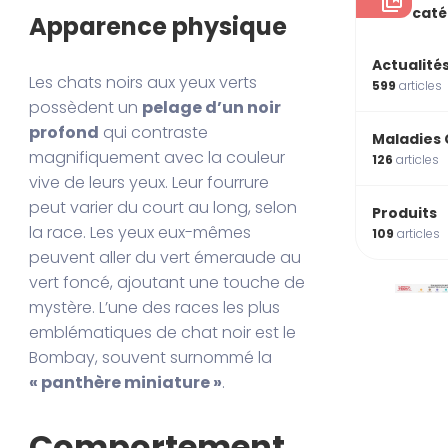
caté
Apparence physique
Actualité
Les chats noirs aux yeux verts
599
articles
possèdent un
pelage d’un noir
profond
qui contraste
Maladies 
magnifiquement avec la couleur
126
articles
vive de leurs yeux. Leur fourrure
peut varier du court au long, selon
Produits
la race. Les yeux eux-mêmes
109
articles
peuvent aller du vert émeraude au
vert foncé, ajoutant une touche de
mystère. L’une des races les plus
emblématiques de chat noir est le
Bombay, souvent surnommé la
« panthère miniature »
.
Comportement