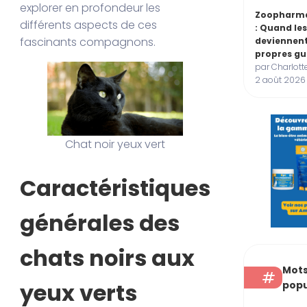
explorer en profondeur les
Zoopharm
différents aspects de ces
: Quand le
fascinants compagnons.
deviennent
propres gu
par Charlott
2 août 2026
Chat noir yeux vert
Caractéristiques
générales des
chats noirs aux
Mots
yeux verts
popu