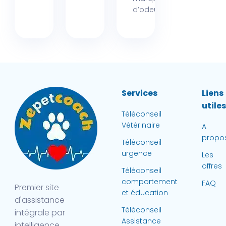
d’odeur...
Services
Liens
utile
Téléconseil
Vétérinaire
A
propo
Téléconseil
urgence
Les
offres
Téléconseil
comportement
FAQ
Premier site
et éducation
d'assistance
Téléconseil
intégrale par
Assistance
intelligence