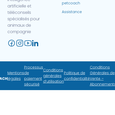
petcoach
artificielle et
Assistance
téléconseils
spécialisés pour
animaux de
compagnie
Processus
Conditions
Conditions
Mentions
de
Politique de
Générales de
générales
ACH
légales
paiement
confidentialité
Vente –
d’utilisation
sécurisé
Abonnement