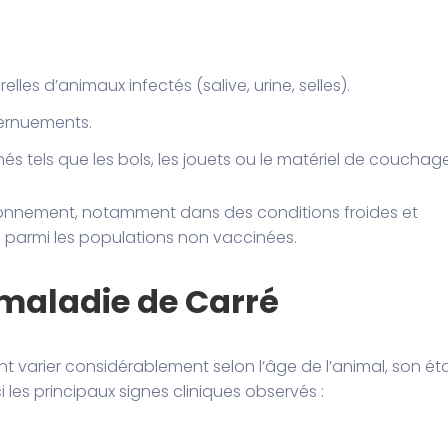
les d’animaux infectés (salive, urine, selles).
ternuements.
s tels que les bols, les jouets ou le matériel de couchage
vironnement, notamment dans des conditions froides et
e parmi les populations non vaccinées.
maladie de Carré
 varier considérablement selon l’âge de l’animal, son ét
i les principaux signes cliniques observés :