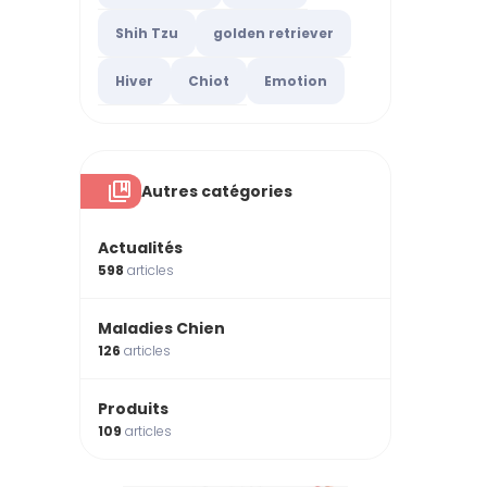
Shih Tzu
golden retriever
Hiver
Chiot
Emotion
Autres catégories
Actualités
598
articles
Maladies Chien
126
articles
Produits
109
articles