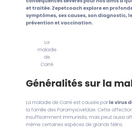
conséquences sévères pour nos amis à qua
et traitée. Zepetcoach explore en profonde
symptômes, ses causes, son diagnostic, le
prévention et vaccination.
La
maladie
de
Carré
Généralités sur la ma
La maladie de Carré est causée par
le
virus 
la famille des Paramyxoviridae. Cette affecti
insuffisamment immunisés, mais peut aussi affe
même certaines espèces de grands félins.