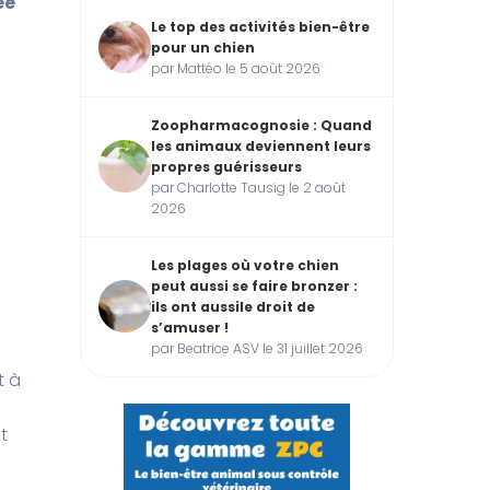
ée
Le top des activités bien-être
pour un chien
par Mattéo le 5 août 2026
Zoopharmacognosie : Quand
les animaux deviennent leurs
propres guérisseurs
par Charlotte Tausig le 2 août
2026
Les plages où votre chien
peut aussi se faire bronzer :
ils ont aussile droit de
s’amuser !
par Beatrice ASV le 31 juillet 2026
t à
t