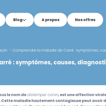
Blog
A propos
Nos offres
soin
Comprendre la maladie de Carré : symptômes, caus
rré : symptômes, causes, diagnostic
ous le nom de
distemper canin
, est une affection viral
. Cette maladie hautement contagieuse peut avoir 