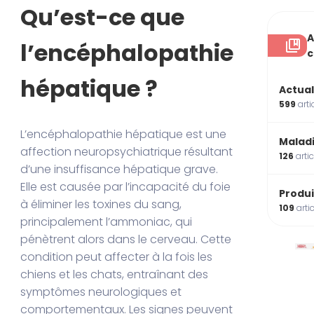
Qu’est-ce que
A
l’encéphalopathie
c
hépatique ?
Actual
599
arti
L’encéphalopathie hépatique est une
Malad
affection neuropsychiatrique résultant
126
arti
d’une insuffisance hépatique grave.
Elle est causée par l’incapacité du foie
Produi
à éliminer les toxines du sang,
109
arti
principalement l’ammoniac, qui
pénètrent alors dans le cerveau. Cette
condition peut affecter à la fois les
chiens et les chats, entraînant des
symptômes neurologiques et
comportementaux. Les signes peuvent