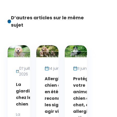
D’autres articles sur le même
sujet
Maladies
Maladies
Maladies
Chien
Chat
Chat
07 juillet
14 juin 2026
11 juin 2026
2026
Allergie
Protégez
La
chien chat
votre
giardiose
en été :
animal,
chez le
reconnaître
chien ou
chien
les signes et
chat, des
agir vite
allergies
La