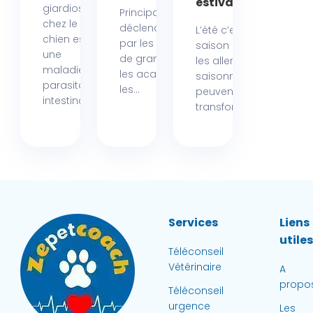
estivales
giardiose
Principalement
chez le
déclenchées
L’été c’est la
chien est
par les pollens
saison où
une
de graminées,
les allergies
maladie
les acariens,
saisonnières
parasitaire
les...
peuvent
intestinale...
transformer...
Services
Liens
utile
Téléconseil
Vétérinaire
A
propo
Téléconseil
urgence
Les