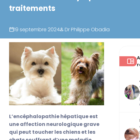
traitements
19 septembre 2024
Dr Philippe Obadia
A
r
L’encéphalopathie hépatique est
une affection neurologique grave
qui peut toucher les chiens et les
chats souffrant d’une maladie