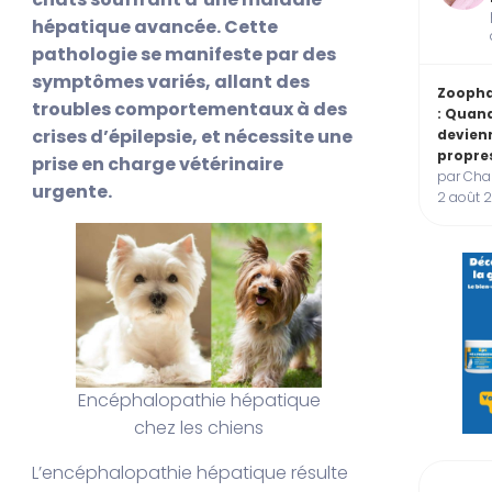
hépatique avancée. Cette
pathologie se manifeste par des
symptômes variés, allant des
Zooph
troubles comportementaux à des
: Quan
crises d’épilepsie, et nécessite une
devien
propre
prise en charge vétérinaire
par Char
urgente.
2 août 
Encéphalopathie hépatique
chez les chiens
L’encéphalopathie hépatique résulte