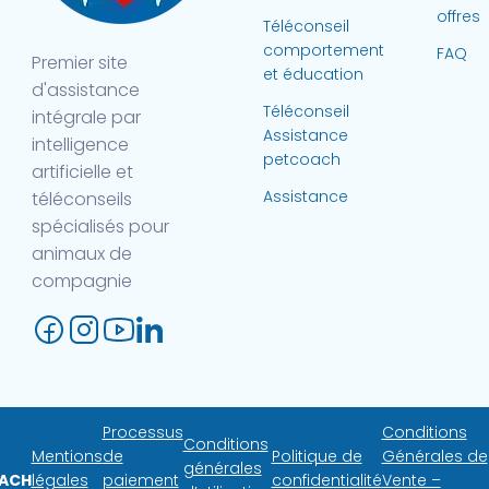
offres
Téléconseil
comportement
FAQ
Premier site
et éducation
d'assistance
Téléconseil
intégrale par
Assistance
intelligence
petcoach
artificielle et
Assistance
téléconseils
spécialisés pour
animaux de
compagnie
Processus
Conditions
Conditions
Mentions
de
Politique de
Générales de
générales
ACH
légales
paiement
confidentialité
Vente –