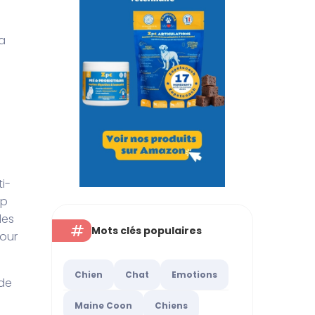
la
i-
op
des
Mots clés populaires
pour
Chien
Chat
Emotions
 de
Maine Coon
Chiens