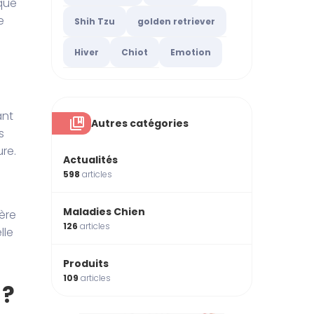
que
e
Shih Tzu
golden retriever
Hiver
Chiot
Emotion
ant
Autres catégories
s
re.
Actualités
598
articles
Maladies Chien
ère
126
articles
lle
Produits
109
articles
 ?