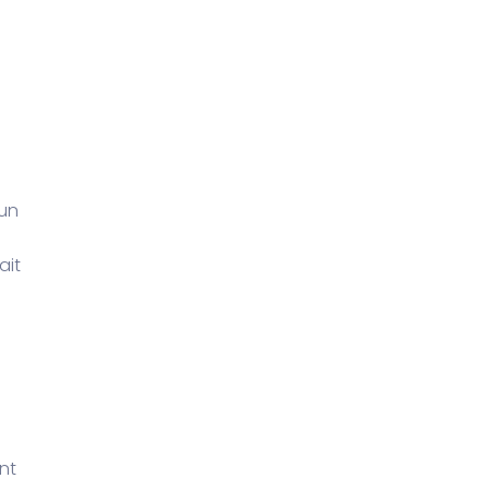
 un
ait
nt