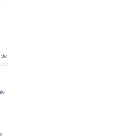
r
 de
rale
le
s