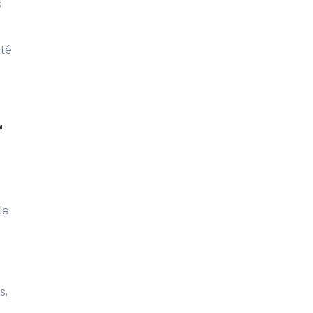
s
ité
r
le
s,