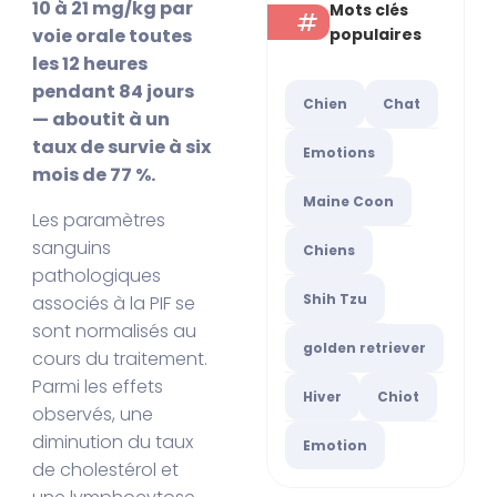
10 à 21 mg/kg par
Mots clés
populaires
voie orale toutes
les 12 heures
pendant 84 jours
Chien
Chat
— aboutit à un
taux de survie à six
Emotions
mois de 77 %.
Maine Coon
Les paramètres
sanguins
Chiens
pathologiques
Shih Tzu
associés à la PIF se
sont normalisés au
golden retriever
cours du traitement.
Parmi les effets
Hiver
Chiot
observés, une
diminution du taux
Emotion
de cholestérol et