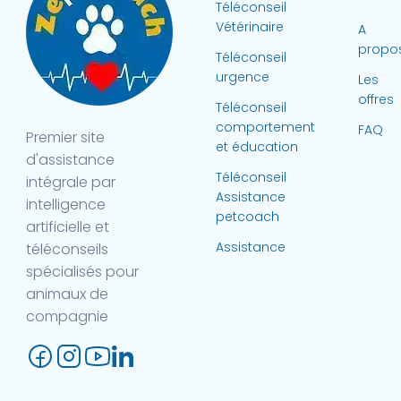
Téléconseil
Vétérinaire
A
propo
Téléconseil
urgence
Les
offres
Téléconseil
comportement
FAQ
Premier site
et éducation
d'assistance
Téléconseil
intégrale par
Assistance
intelligence
petcoach
artificielle et
Assistance
téléconseils
spécialisés pour
animaux de
compagnie