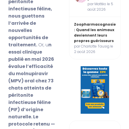
péritonite
par Mattéo le 5
infectieuse féline,
août 2026
nous guettons
l’arrivée de
Zoopharmacognosie
nouvelles
: Quand les animaux
deviennent leurs
opportunités de
propres guérisseurs
traitement.
Or, u
n
par Charlotte Tausig le
essai clinique
2 août 2026
publié en mai 2026
évalue l’efficacité
du molnupiravir
(MPV) oral chez 73
chats atteints de
péritonite
infectieuse féline
(PIF) d’origine
naturelle. Le
protocole retenu —