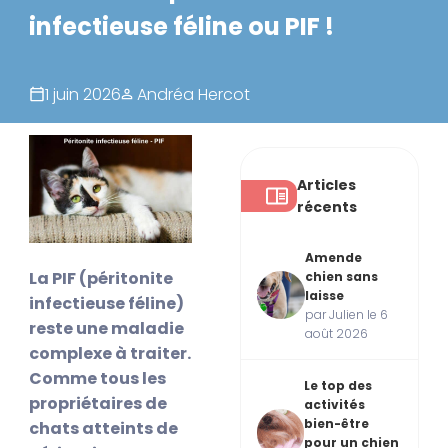
infectieuse féline ou PIF !
1 juin 2026
Andréa Hercot
Articles
récents
Amende
La PIF (péritonite
chien sans
laisse
infectieuse féline)
par Julien le 6
reste une maladie
août 2026
complexe à traiter.
Comme tous les
Le top des
propriétaires de
activités
bien-être
chats atteints de
pour un chien