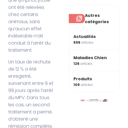
une lymphocytose
ont été relevées
chez certains
Autres
animaux, sans
catégories
qu’aucun effet
indésirable n’ait
Actualités
conduit à l’arrêt du
599
articles
traitement.
Maladies Chien
Un taux de rechute
126
articles
de 12 % a été
enregistré,
Produits
survenant entre 9 et
109
articles
99 jours après l’arrêt
du MPV. Dans tous
les cas, un second
traitement a permis
d’obtenir une
rémission complète.