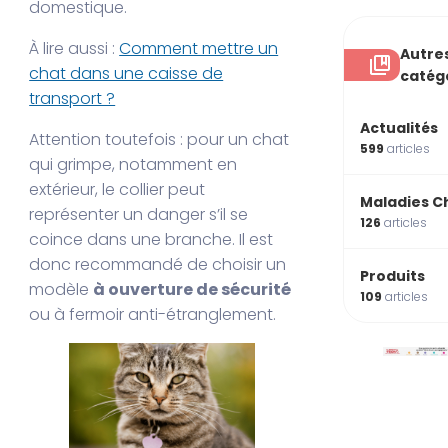
domestique.
À lire aussi :
Comment mettre un
Autre
chat dans une caisse de
catég
transport​ ?
Actualités
Attention toutefois : pour un chat
599
articles
qui grimpe, notamment en
extérieur, le collier peut
Maladies C
représenter un danger s’il se
126
articles
coince dans une branche. Il est
donc recommandé de choisir un
Produits
modèle
à ouverture de sécurité
109
articles
ou à fermoir anti-étranglement.