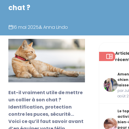
chat ?
16 mai 2025
Anna Lindo
Articl
récen
Amen
chien
laisse
par Jul
Est-il vraiment utile de mettre
août 
un collier à son chat ?
Identification, protection
Le to
contre les puces, sécurité…
activ
Voici ce qu’il faut savoir avant
bien-
pour 
d’en équiper votre félin.