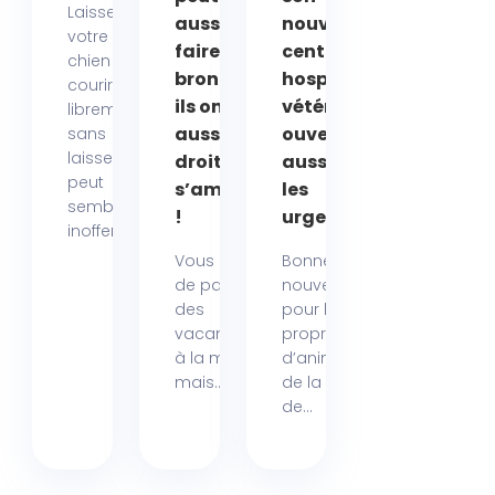
Laisser
aussi se
nouveau
votre
faire
centre
chien
bronzer :
hospitalier
courir
ils ont
vétérinaire
librement
aussile
ouvert
sans
laisse
droit de
aussi pour
peut
s’amuser
les
sembler
!
urgences
inoffensif....
Vous rêvez
Bonne
de passer
nouvelle
des
pour les
vacances
propriétaires
à la mer,
d’animaux
mais...
de la région
de...