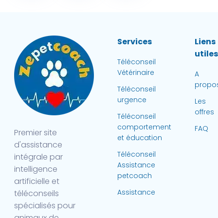
Services
Liens
utile
Téléconseil
Vétérinaire
A
propo
Téléconseil
urgence
Les
offres
Téléconseil
comportement
FAQ
Premier site
et éducation
d'assistance
Téléconseil
intégrale par
Assistance
intelligence
petcoach
artificielle et
Assistance
téléconseils
spécialisés pour
animaux de