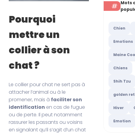
Mots c
popul
Pourquoi
Chien
mettre un
Emotions
collier à son
Maine Co
chat ?
Chiens
Shih Tzu
Le collier pour chat ne sert pas à
attacher l’animal ou à le
golden ret
promener, mais à
faciliter son
identification
en cas de fugue
Hiver
ou de perte. Il peut notamment
Emotion
rassurer les passants ou voisins
en signalant qu’il s’agit d’un chat