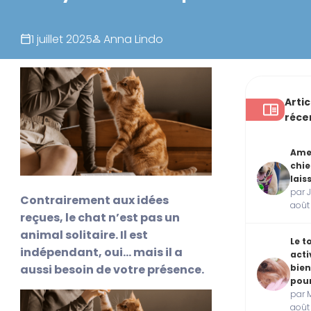
1 juillet 2025
Anna Lindo
Artic
réce
Ame
chie
lais
par J
Contrairement aux idées
août
reçues, le chat n’est pas un
animal solitaire. Il est
Le t
indépendant, oui… mais il a
acti
bien
aussi besoin de votre présence.
pour
par M
août