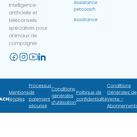
Assistance
intelligence
petcoach
artificielle et
Assistance
téléconseils
spécialisés pour
animaux de
compagnie
Processus
Conditions
Conditions
Mentions
de
Politique de
Générales de
générales
ACH
légales
paiement
confidentialité
Vente –
d’utilisation
sécurisé
Abonnement