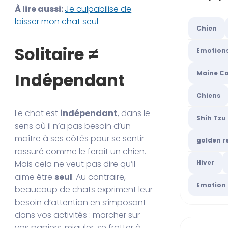
À lire aussi:
Je culpabilise de
laisser mon chat seul
Chien
Solitaire ≠
Emotion
Maine C
Indépendant
Chiens
Le chat est
indépendant
, dans le
Shih Tzu
sens où il n’a pas besoin d’un
maître à ses côtés pour se sentir
golden r
rassuré comme le ferait un chien.
Mais cela ne veut pas dire qu’il
Hiver
aime être
seul
. Au contraire,
Emotion
beaucoup de chats expriment leur
besoin d’attention en s’imposant
dans vos activités : marcher sur
vos papiers, miauler, se frotter à