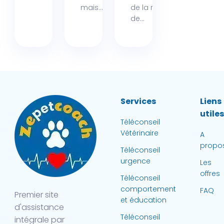
mais...
de la région
de...
Services
Liens
utile
Téléconseil
Vétérinaire
A
propo
Téléconseil
urgence
Les
offres
Téléconseil
comportement
FAQ
Premier site
et éducation
d'assistance
Téléconseil
intégrale par