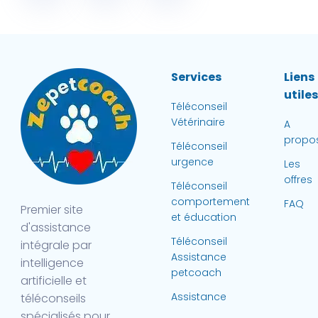
Services
Liens
utile
Téléconseil
Vétérinaire
A
propo
Téléconseil
urgence
Les
offres
Téléconseil
comportement
FAQ
Premier site
et éducation
d'assistance
Téléconseil
intégrale par
Assistance
intelligence
petcoach
artificielle et
Assistance
téléconseils
spécialisés pour