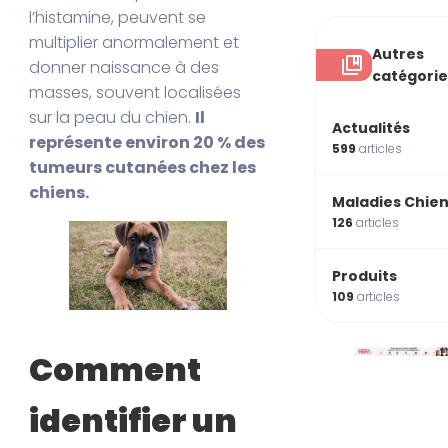
l’histamine, peuvent se
multiplier anormalement et
Autres
donner naissance à des
catégorie
masses, souvent localisées
sur la peau du chien.
Il
Actualités
représente environ 20 % des
599
articles
tumeurs cutanées chez les
chiens.
Maladies Chie
126
articles
Produits
109
articles
Comment
identifier un