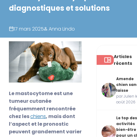
diagnostiques et solutions
17 mars 2025
Anna Lindo
Articles
récents
Amende
chien san
laisse
Le mastocytome est une
par Julien l
tumeur cutanée
août 2026
fréquemment rencontrée
chez les
chiens
, mais dont
Le top des
l’aspect et le pronostic
activités
bien-être
peuvent grandement varier
pour un c