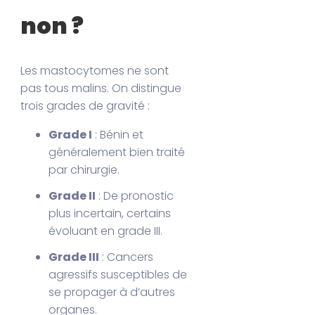
non ?
Les mastocytomes ne sont
pas tous malins. On distingue
trois grades de gravité :
Grade I
: Bénin et
généralement bien traité
par chirurgie.
Grade II
: De pronostic
plus incertain, certains
évoluant en grade III.
Grade III
: Cancers
agressifs susceptibles de
se propager à d’autres
organes.