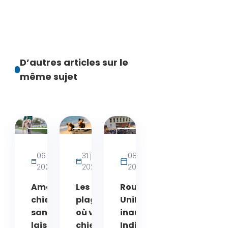
D’autres articles sur le
même sujet
Activités
Actualités
Actualités
bien-
06 août
31 juillet
08 juin
être
2026
2026
2026
chien
Amende
Les
Rouen :
chien
plages
UniLaSalle
sans
où votre
inaugure
laisse
chien
Indivisa,