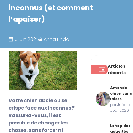
inconnus (et comment
l’apaiser)
15 juin 2025
Anna Lindo
Articles
récents
Amende
chien sans
laisse
Votre chien aboie ou se
par Julien le
crispe face aux inconnus ?
août 2026
Rassurez-vous, il est
possible de changer les
Le top des
choses, sans forcer ni
activités