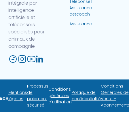
Téléconseil
intégrale par
Assistance
intelligence
petcoach
artificielle et
Assistance
téléconseils
spécialisés pour
animaux de
compagnie
Processus
Conditions
Conditions
Mentions
de
Politique de
Générales de
générales
ACH
légales
paiement
confidentialité
Vente –
d’utilisation
sécurisé
Abonnement