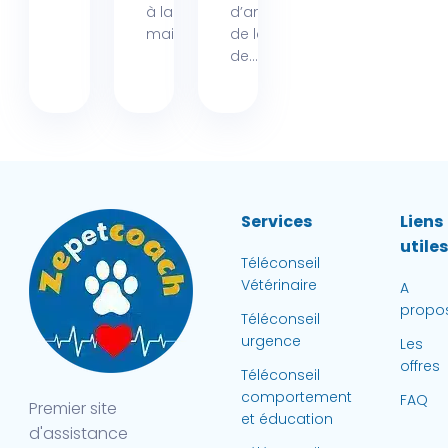
à la mer,
d’animaux
mais...
de la région
de...
Services
Liens
utile
Téléconseil
Vétérinaire
A
propo
Téléconseil
urgence
Les
offres
Téléconseil
comportement
FAQ
Premier site
et éducation
d'assistance