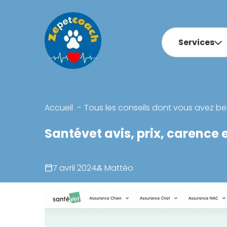
Services
Accueil
Tous les conseils dont vous avez be
Santévet avis, prix, carence 
7 avril 2024
Mattéo