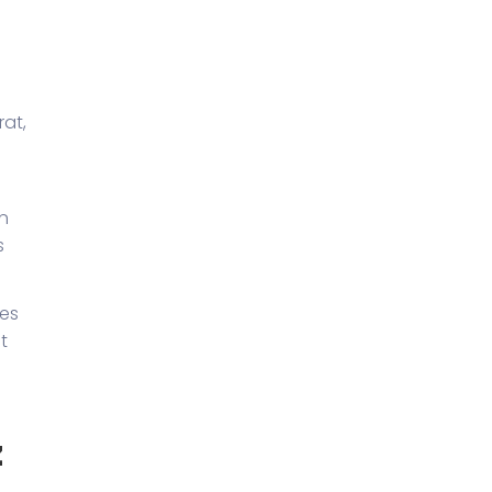
rat,
n
s
ues
t
z