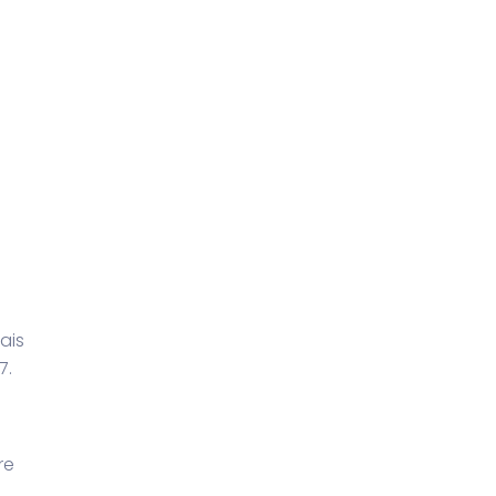
ais
7.
re