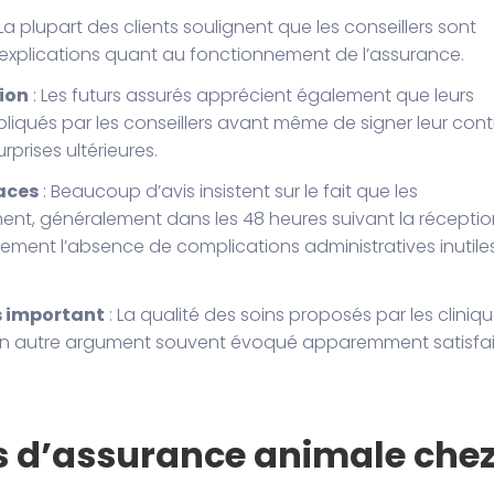
 La plupart des clients soulignent que les conseillers sont
s explications quant au fonctionnement de l’assurance.
tion
: Les futurs assurés apprécient également que leurs
pliqués par les conseillers avant même de signer leur cont
rprises ultérieures.
aces
: Beaucoup d’avis insistent sur le fait que les
nt, généralement dans les 48 heures suivant la réceptio
alement l’absence de complications administratives inutile
s important
: La qualité des soins proposés par les cliniq
t un autre argument souvent évoqué apparemment satisfai
ts d’assurance animale che