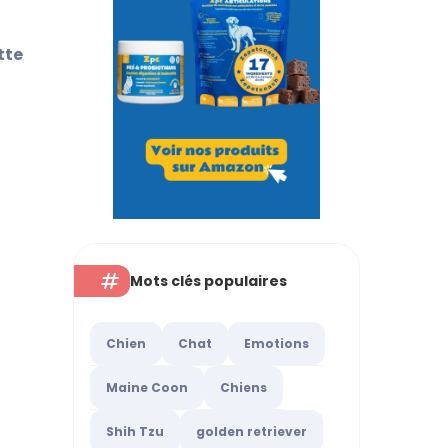
tte
Mots clés populaires
Chien
Chat
Emotions
Maine Coon
Chiens
Shih Tzu
golden retriever