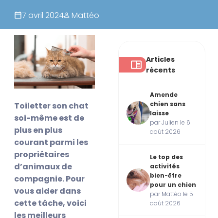
7 avril 2024
Mattéo
Articles
récents
Amende
chien sans
Toiletter son chat
laisse
soi-même est de
par Julien le 6
plus en plus
août 2026
courant parmi les
propriétaires
Le top des
d’animaux de
activités
bien-être
compagnie. Pour
pour un chien
vous aider dans
par Mattéo le 5
cette tâche, voici
août 2026
les meilleurs