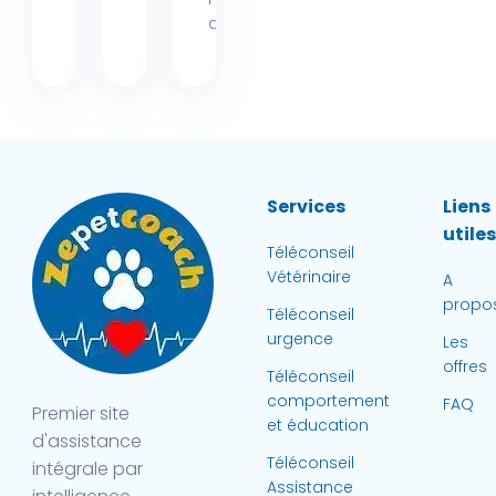
d’odeur...
Services
Liens
utile
Téléconseil
Vétérinaire
A
propo
Téléconseil
urgence
Les
offres
Téléconseil
comportement
FAQ
Premier site
et éducation
d'assistance
Téléconseil
intégrale par
Assistance