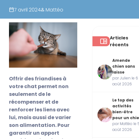
7 avril 2024
Mattéo
Articles
récents
Amende
chien sans
laisse
Offrir des friandises à
par Julien le 6
août 2026
votre chat permet non
seulement de le
Le top des
récompenser et de
activités
renforcer les liens avec
bien-être
lui, mais aussi de varier
pour un chi
par Mattéo le 
son alimentation. Pour
août 2026
garantir un apport