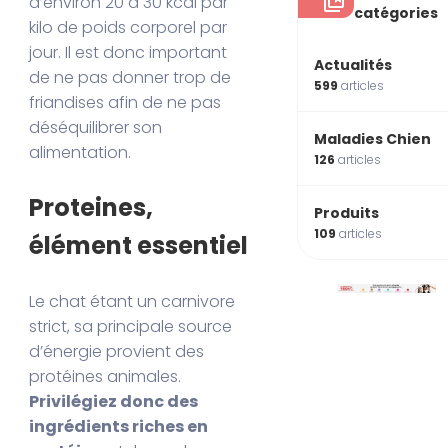
d’environ 20 à 30 kcal par
catégories
kilo de poids corporel par
jour. Il est donc important
Actualités
de ne pas donner trop de
599
articles
friandises afin de ne pas
déséquilibrer son
Maladies Chien
alimentation.
126
articles
Proteines,
Produits
109
articles
élément essentiel
Le chat étant un carnivore
strict, sa principale source
d’énergie provient des
protéines animales.
Privilégiez donc des
ingrédients riches en