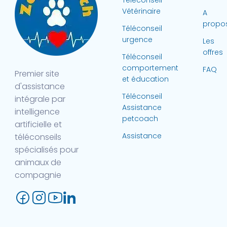
Vétérinaire
A
propo
Téléconseil
urgence
Les
offres
Téléconseil
comportement
FAQ
Premier site
et éducation
d'assistance
Téléconseil
intégrale par
Assistance
intelligence
petcoach
artificielle et
Assistance
téléconseils
spécialisés pour
animaux de
compagnie