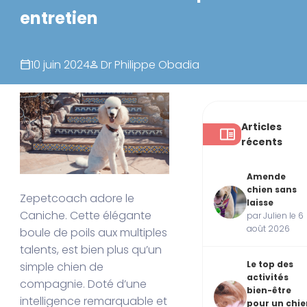
entretien
10 juin 2024
Dr Philippe Obadia
Articles
récents
Amende
chien sans
Zepetcoach adore le
laisse
Caniche. Cette élégante
par Julien le 6
août 2026
boule de poils aux multiples
talents, est bien plus qu’un
Le top des
simple chien de
activités
compagnie. Doté d’une
bien-être
intelligence remarquable et
pour un chie