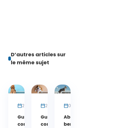
D’autres articles sur
le même sujet
Races
Chien
Chien
de
26 juin 2026
25 juin 2026
08 avril 2026
chien
Guide
Guide
Aboiement du
complet du
complet du
berger