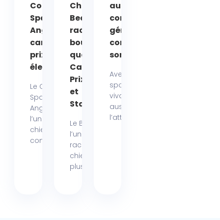
Cocker
Chien
australien :
Spaniel
Beagle, une
comprendre et
Anglais :
race
gérer ce
caractères,
bourrée de
comportement
prix,
qualités :
sonore
élevage…
Caractère,
Avec son allure
Prix, Élevage
sportive et sa
Le Cocker
et
vivacité, le berger
Spaniel
Statistiques
australien attire
Anglais est
l’attention,...
l’un des
Le Beagle est
chiens de
l’une des
compagnie...
races de
chiens les
plus...