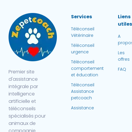
Services
Liens
utile
Téléconseil
Vétérinaire
A
propo
Téléconseil
urgence
Les
offres
Téléconseil
comportement
FAQ
Premier site
et éducation
d'assistance
Téléconseil
intégrale par
Assistance
intelligence
petcoach
artificielle et
Assistance
téléconseils
spécialisés pour
animaux de
compagnie